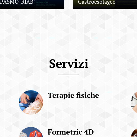
SPASMO-RIAB"
Gastroesofageo
Servizi
Terapie fisiche
Formetric 4D