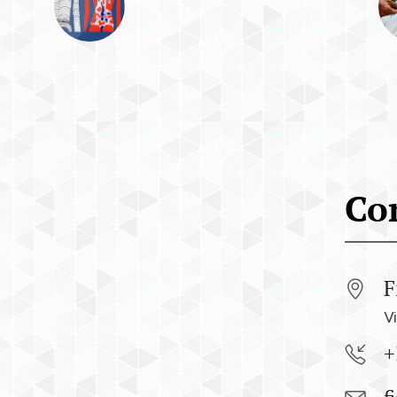
Co
F
V
+